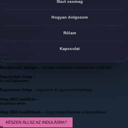
weboldalad, ami valóban téged és a vállalkozásodat képvisel.
Start csomag
Hogyan dolgozom
„Az emberek nem tudják, mit akarnak, amíg meg nem mutatod nekik.”
STEVE JOBS
01
Mit kapsz a Start web - oldalakkal?
Többoldalas weboldal –
Rólam
Indulásra tervezve
4 aloldalas weboldal – Főoldal, Rólam, Szolgáltatások, Kapcsolat
Kapcsolat
Reszponzív design –
Rugalmas design
Reszponzív design
– minden eszközön tökéletesen működik
Kapcsolati űrlap –
Az első lépésekhez
Kapcsolati űrlap
– egyszerű és gyors elérhetőség
Alap SEO beállítás –
Organikus elérés
Alap SEO beállítások
– hogy megtaláljanak a keresőkben
KÉSZEN ÁLLSZ AZ INDULÁSRA?
02