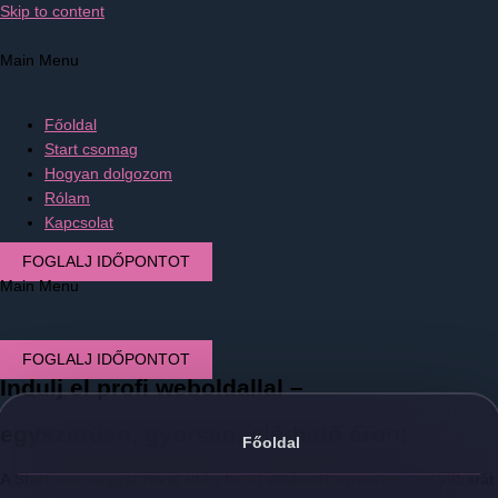
Skip to content
Main Menu
Főoldal
Start csomag
Hogyan dolgozom
Rólam
Kapcsolat
FOGLALJ IDŐPONTOT
Main Menu
FOGLALJ IDŐPONTOT
Indulj el profi weboldallal –
egyszerűen, gyorsan, elérhető áron!
Főoldal
A Start csomaggal rövid időn belül elkészül a modern, mobilbarát